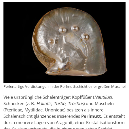
Perlenartige Verdickungen in der Perlmuttschicht einer großen Muschel
Viele ursprüngliche Schalenträger: Kopffüßer (
Nautilus
),
Schnecken (z. B.
Haliotis
,
Turbo
,
Trochus
) und Muscheln
(Pteriidae, Mytilidae, Unonidae) besitzen als innere
Schalenschicht glänzendes irisierendes
Perlmutt
. Es entsteht
durch mehrere Lagen von Aragonit, einer Kristallisationsform
des Kalziumkarbonats, die in einer organischen Schicht