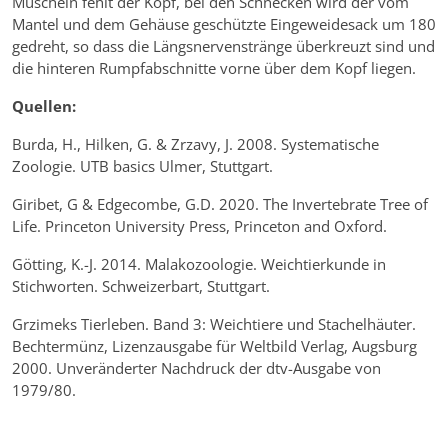
Muscheln fehlt der Kopf, bei den Schnecken wird der vom
Mantel und dem Gehäuse geschützte Eingeweidesack um 180
gedreht, so dass die Längsnervenstränge überkreuzt sind und
die hinteren Rumpfabschnitte vorne über dem Kopf liegen.
Quellen:
Burda, H., Hilken, G. & Zrzavy, J. 2008. Systematische
Zoologie. UTB basics Ulmer, Stuttgart.
Giribet, G & Edgecombe, G.D. 2020. The Invertebrate Tree of
Life. Princeton University Press, Princeton and Oxford.
Götting, K.-J. 2014. Malakozoologie. Weichtierkunde in
Stichworten. Schweizerbart, Stuttgart.
Grzimeks Tierleben. Band 3: Weichtiere und Stachelhäuter.
Bechtermünz, Lizenzausgabe für Weltbild Verlag, Augsburg
2000. Unveränderter Nachdruck der dtv-Ausgabe von
1979/80.