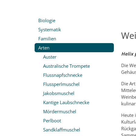
Biologie
Systematik
Wei
Familien
Arten
Helix
Auster
Die We
Australische Trompete
Gehäus
Flussnapfschnecke
Die Art
Flussperlmuschel
Mittele
Jakobsmuschel
Weinbe
Kantige Laubschnecke
kulina
Mördermuschel
Heute i
Perlboot
Kultur
Rückga
Sandklaffmuschel
Sammel