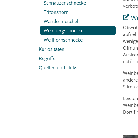
Schnauzenschnecke
verbote
Tritonshorn
We
Wandermuschel
Obwohl
Weinbergschnecke
aufneh
Wellhornschnecke
wenige
Öffnun
Kuriositäten
Austro
Begriffe
natürl
Quellen und Links
Weinbe
andere
Stimul
Leiste
Weinbe
Dort f