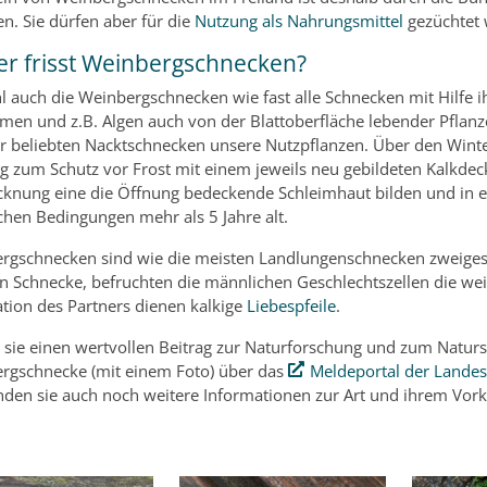
n. Sie dürfen aber für die
Nutzung als Nahrungsmittel
gezüchtet 
r frisst Weinbergschnecken?
 auch die Weinbergschnecken wie fast alle Schnecken mit Hilfe i
men und z.B. Algen auch von der Blattoberfläche lebender Pflanze
r beliebten Nacktschnecken unsere Nutzpflanzen. Über den Wint
g zum Schutz vor Frost mit einem jeweils neu gebildeten Kalkde
cknung eine die Öffnung bedeckende Schleimhaut bilden und in ei
ichen Bedingungen mehr als 5 Jahre alt.
rgschnecken sind wie die meisten Landlungenschnecken zweigeschl
n Schnecke, befruchten die männlichen Geschlechtszellen die weib
ation des Partners dienen kalkige
Liebespfeile
.
n sie einen wertvollen Beitrag zur Naturforschung und zum Natur
rgschnecke (mit einem Foto) über das
Meldeportal der Lande
inden sie auch noch weitere Informationen zur Art und ihrem V