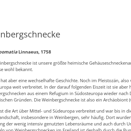
nbergschnecke
 pomatia
Linnaeus, 1758
inbergschnecke ist unsere größte heimische Gehäuseschneckenart
e wohl bekannt.
 hat aber eine wechselhafte Geschichte. Noch im Pleistozän, also 
uropa weit verbreitet. In der darauf folgenden Eiszeit ist sie abe
rgschnecken aus einem Refugium in Südosteuropa wieder nach D
rischen Gründen. Die Weinbergschnecke ist also ein Archäobiont 
st die Art über Mittel- und Südeuropa verbreitet und war bis in d
landschaft, insbesondere in Weinbergen, sehr häufig. Dort wurde
ng der wenig intensiv genutzten Lebensräume und auch durch Umw
n von Weinbergschnecken im Freiland ist deshalb durch die Bu