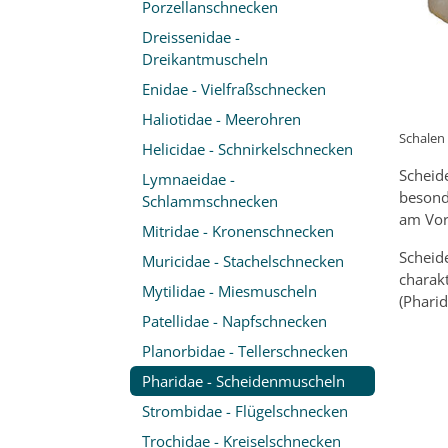
Porzellanschnecken
Dreissenidae -
Dreikantmuscheln
Enidae - Vielfraßschnecken
Haliotidae - Meerohren
Schalen
Helicidae - Schnirkelschnecken
Scheid
Lymnaeidae -
besond
Schlammschnecken
am Vor
Mitridae - Kronenschnecken
Scheid
Muricidae - Stachelschnecken
charakt
Mytilidae - Miesmuscheln
(Phari
Patellidae - Napfschnecken
Planorbidae - Tellerschnecken
Pharidae - Scheidenmuscheln
Strombidae - Flügelschnecken
Trochidae - Kreiselschnecken