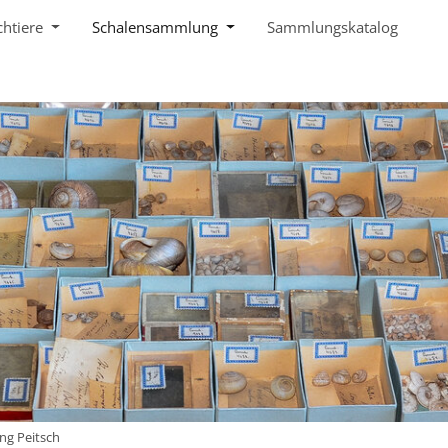
chtiere
Schalensammlung
Sammlungskatalog
g Peitsch