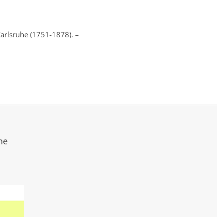
Karlsruhe (1751-1878). –
he