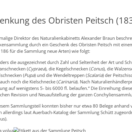
enkung des Obristen Peitsch (18
malige Direktor des Naturalienkabinetts Alexander Braun beschr
kensammlung durch ein Geschenk des Obristen Peitsch mit ein
 186 für die Sammlung neue Arten) wie folgt:
ders die ausgezeichnet durch Zahl und Seltenheit der Art und Sch
lanschnecken (
Cypraea
), die Kegelschnecken (
Conus
), die Walzen
lschnecken (
Pupa
) und die Wendeltreppen (
Scalaria
) der Peitsch
auch noch die Kielschnecke (
Carinaria
). Nach Naturalienhändlerp
ng auf wenigstens 5- bis 6000 fl. belaufen.“ Die Einreihung dies
ichen Revision und Neuaufstellung der ganzen Conchyliensamml
esem Sammlungsteil konnten bisher nur etwa 80 Belege anhand von
n allerdings laut Auerbach-Katalog der Sammlung Schütt zugeordn
us).