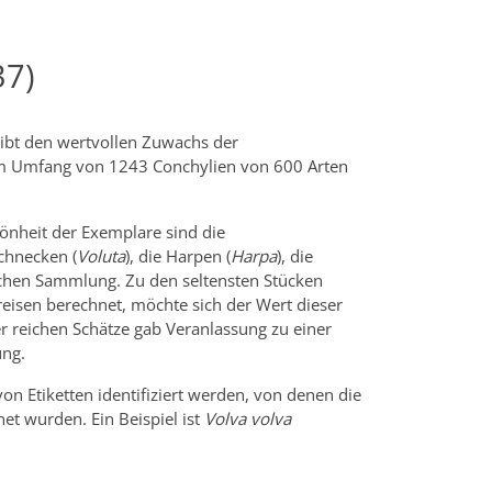
37)
eibt den wertvollen Zuwachs der
em Umfang von 1243 Conchylien von 600 Arten
önheit der Exemplare sind die
schnecken (
Voluta
), die Harpen (
Harpa
), die
ischen Sammlung. Zu den seltensten Stücken
reisen berechnet, möchte sich der Wert dieser
er reichen Schätze gab Veranlassung zu einer
ung.
 Etiketten identifiziert werden, von denen die
et wurden. Ein Beispiel ist
Volva volva