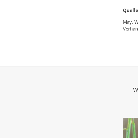
Quell
May, W
Verhan
W