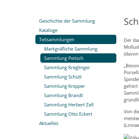
Sch
Geschichte der Sammlung
Kataloge
Teilsammlungen
Der da
Mollus
Markgräfliche Sammlung
(davon
Sammlung Peitsch
„Beson
Sammlung Kreglinger
Porzel
Sammlung Schütt
Spinde
Sammlung Knipper
gehört 
Sammlu
Sammlung Brandt
gründl
Sammlung Herbert Zell
Von di
Sammlung Otto Eckert
meiste
Aktuelles
(Linnae