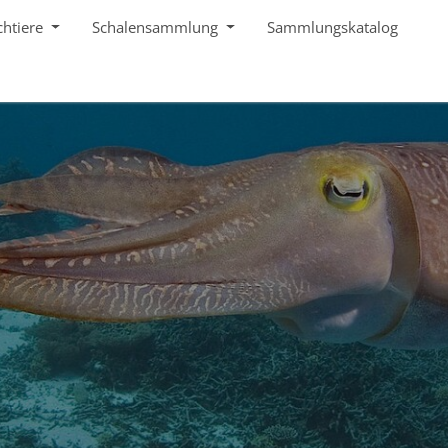
chtiere
Schalensammlung
Sammlungskatalog